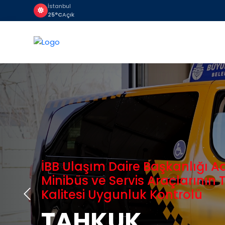
İstanbul
25°C
Açık
Güçlü Filomuz ve Deneyimli 
Ylından İtibaren İBB ve Bağlı İş
Araç Kiralama 