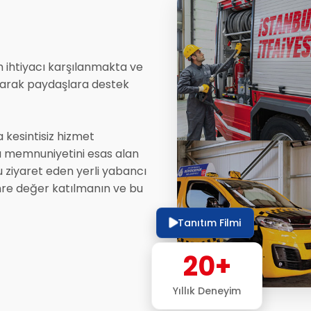
m ihtiyacı karşılanmakta ve
ılarak paydaşlara destek
 kesintisiz hizmet
u memnuniyetini esas alan
u ziyaret eden yerli yabancı
hre değer katılmanın ve bu
Tanıtım Filmi
20+
Yıllık Deneyim