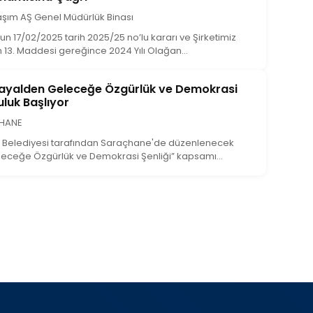
laşım AŞ Genel Müdürlük Binası
 17/02/2025 tarih 2025/25 no’lu kararı ve Şirketimiz
 13. Maddesi gereğince 2024 Yılı Olağan...
Hizmet Kalitesi Uygunluk Kontrol
İBB Gene
la İstanbul Ulaşım Tarafından
Ziyaret 
Hayalden Geleceğe Özgürlük ve Demokrasi
uluk Başlıyor
İBB Genel 
şirketimiz
BB) Meclisi’nin 17 Temmuz 2025 tarihli
ÇHANE
r Belediyesi tarafından Saraçhane'de düzenlenecek
Devamını
eceğe Özgürlük ve Demokrasi Şenliği” kapsamı...