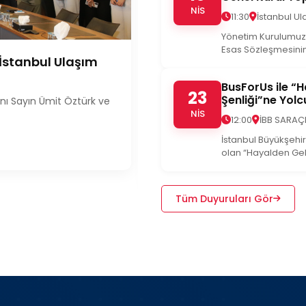
NİS
11:30
İstanbul U
Yönetim Kurulumuzun
Esas Sözleşmesinin
İstanbul Ulaşım
İstanbul Ulaşım, Taşıt 
Hizmeti, Meclis Kararıy
BusForUs ile “
23
Yürütülecek
Şenliği”ne Yolc
nı Sayın Ümit Öztürk ve
NİS
İstanbul Büyükşehir Belediye (İ
12:00
İBB SARA
toplantısınd...
İstanbul Büyükşehi
olan “Hayalden Gel
Devamını Oku
Tüm Duyuruları Gör