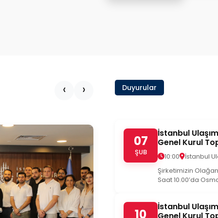
‹
›
Duyurular
İstanbul Ulaşı
07
Genel Kurul To
ŞUB
10:00
İstanbul U
Şirketimizin Olağa
Saat 10.00’da Osman
İstanbul Ulaşı
10
Genel Kurul To