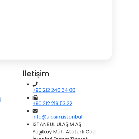
İletişim
+90 212 240 34 00
i
+90 212 219 53 22
info@ulasim.istanbul
İSTANBUL ULAŞIM AŞ
Yeşilköy Mah. Atatürk Cad.